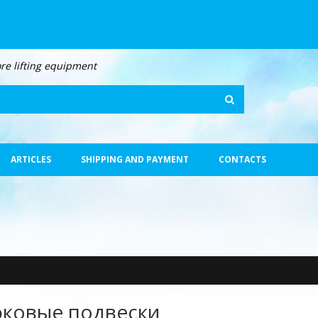
re lifting equipment
Search
ARTICLES
SHIPPING AND PAYMENT
CONTACTS
ковые подвески