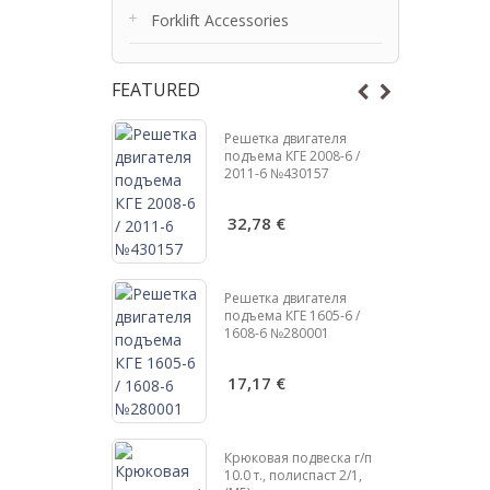
Forklift Accessories
FEATURED
подвеска г/п
Решетка двигателя
спаст 2/1, Ø
подъема КГЕ 2008-6 /
(М5)
2011-6 №430157
 €
32,78 €
Решетка двигателя
подъема КГЕ 1605-6 /
1608-6 №280001
подвеска г/п
испаст 2/1, Ø
)
17,17 €
€
Крюковая подвеска г/п
10.0 т., полиспаст 2/1,