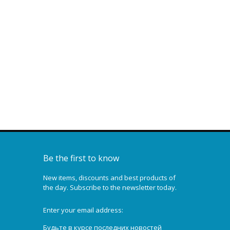
Крюковая подвеска г/п
2.0 т., полиспаст 2/1, Ø
11-12 мм., (М5)
659,62 €
Be the first to know
New items, discounts and best products of
the day. Subscribe to the newsletter today.
Enter your email address:
Будьте в курсе последних новостей