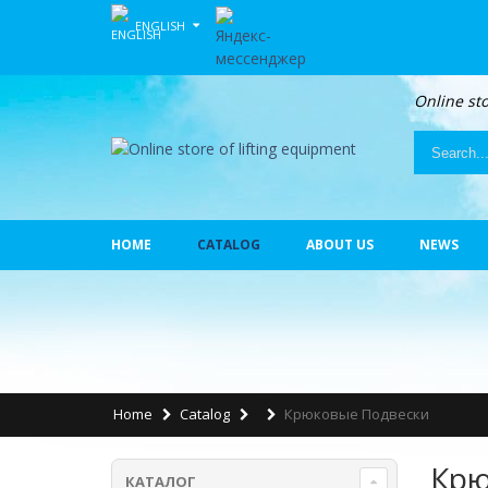
ENGLISH
Online sto
HOME
CATALOG
ABOUT US
NEWS
Home
Catalog
Крюковые Подвески
Крю
КАТАЛОГ