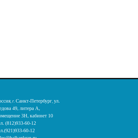
(М5)
Крюковая подвеска г/п
2.0 т., полиспаст 2/1, Ø
2 535,14 €
11-12 мм., (М5)
659,62 €
оссия
, г.
Санкт-Петербург
,
ул.
едова 49, литера А,
омещение 3Н, кабинет 10
ел. (812)933-60-12
ел.(921)933-60-12
ales@balkankran.ru