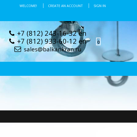
WELCOME!
CREATE AN ACCOUNT
SIGN IN
+7 (812) 243-16-32 en
+7 (812) 933-60-12 en
0
sales@balkankran.ru