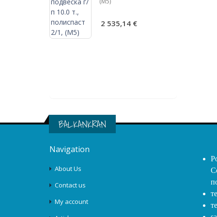
(М5)
подвеска г/п
испаст 2/1, Ø
2 535,14 €
(М5)
€
BALKANKRAN
Navigation
Р
About Us
С
п
Contact us
т
My account
т
s