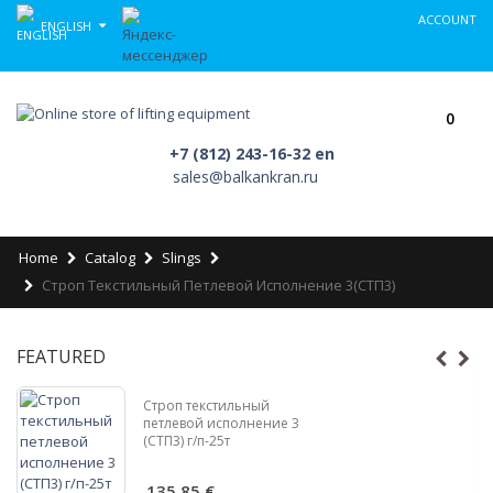
ACCOUNT
ENGLISH
0
+7 (812) 243-16-32 en
sales@balkankran.ru
Home
Catalog
Slings
Строп Текстильный Петлевой Исполнение 3(СТП3)
FEATURED
Строп текстильный
петлевой исполнение 3
(СТП3) г/п-25т
135,85 €