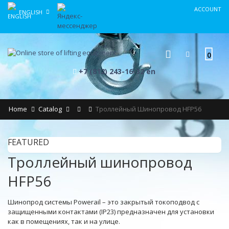
ACCOUNT
ENGLISH
0
+7 (812) 243-16-32 en
Home
Catalog
Троллейный Шинопровод HFP56
FEATURED
Троллейный шинопровод
HFP56
Шинопрод системы Powerail – это закрытый токоподвод с
защищенными контактами (IP23) предназначен для установки
как в помещениях, так и на улице.