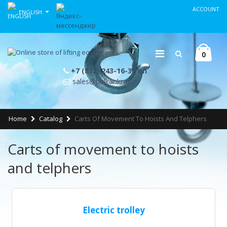
ACCOUNT
ENGLISH
0
+7 (812) 243-16-32 en
sales@balkankran.ru
Home
Catalog
Carts Of Movement To Hoists And Telphers
Carts of movement to hoists
and telphers
Electric trolley