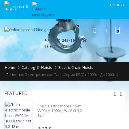
ACCOUNT
ENGLISH
0
+7 (812) 243-16-32 en
sales@balkankran.ru
Home
Catalog
Hoists
Electric Chain Hoists
Цепная Электрическая Таль Серии ВВ(от 1000кг До 2000кг)
FEATURED
Chain electric mobile hoist
VV094M-1000kg W / P 0t 3,2-
12 m
5,27 €