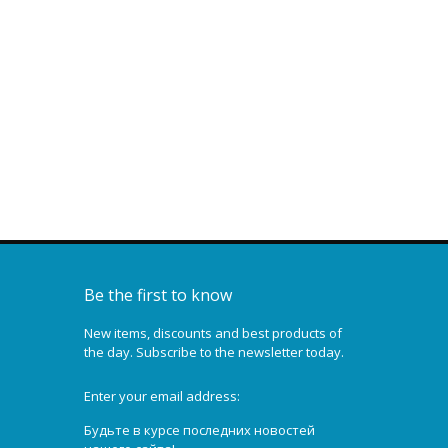
Крюковая подвеска г/п
2.0 т., полиспаст 2/1, Ø
11-12 мм., (М5)
653,53 €
Be the first to know
New items, discounts and best products of
the day. Subscribe to the newsletter today.
Enter your email address:
Будьте в курсе последних новостей