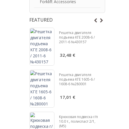
Forklift Accessories
FEATURED
подвеска г/п
Решетка двигателя
спаст 2/1, Ø
подъема КГЕ 2008-6 /
(М5)
2011-6 №430157
 €
32,48 €
Решетка двигателя
подъема КГЕ 1605-6 /
1608-6 №280001
подвеска г/п
испаст 2/1, Ø
)
17,01 €
€
Крюковая подвеска г/п
10.0 т., полиспаст 2/1,
(М5)