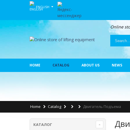
ENGLISH
Online sto
HOME
CATALOG
ABOUT US
NEWS
Home
Catalog
Двигатель Подъема
Дви
КАТАЛОГ