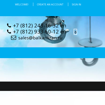
WELCOME!
CREATE AN ACCOUNT
SIGN IN
+7 (812) 243-16-32 en
+7 (812) 933-60-12 en
0
sales@balkankran.ru