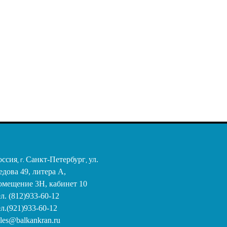
Крюковая подвеска г/п
2.0 т., полиспаст 2/1, Ø
2 511,73 €
11-12 мм., (М5)
653,53 €
оссия
, г.
Санкт-Петербург
,
ул.
едова 49, литера А,
омещение 3Н, кабинет 10
ел. (812)933-60-12
ел.(921)933-60-12
ales@balkankran.ru