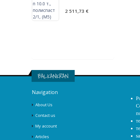
подвеска г/п
испаст 2/1, Ø
2 511,73 €
(М5)
€
BALKANKRAN
Navigation
Р
About Us
С
п
Contact us
т
My account
т
s
Articles