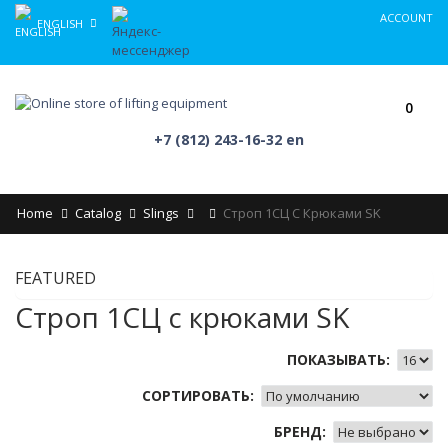
ACCOUNT
ENGLISH
0
+7 (812) 243-16-32 en
Home
Catalog
Slings
Строп 1СЦ С Крюками SK
FEATURED
Строп 1СЦ с крюками SK
ПОКАЗЫВАТЬ:
СОРТИРОВАТЬ:
БРЕНД: