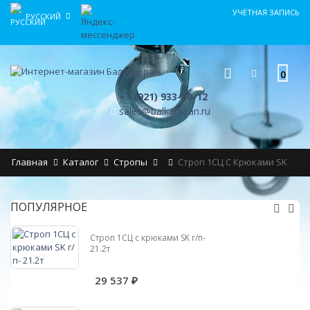
УЧЁТНАЯ ЗАПИСЬ
РУССКИЙ
0
+7 (921) 933-60-12
sales@balkankran.ru
Главная
Каталог
Стропы
Строп 1СЦ С Крюками SK
ПОПУЛЯРНОЕ
Строп 1СЦ с крюками SK г/п-
21.2т
29 537 ₽