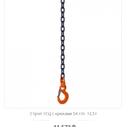
Строп 1СЦ с крюками SK г/п- 12.5т