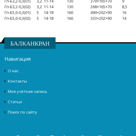
Гп-Б3,2-0,3(01)
3,2
11-14
130
370×165×70
9
Гп-Б3,2-0,3(02)
3,2
11-14
130
268×165×70
8,5
Гп-Б5,0-0,3(01)
5
14-18
160
490×202×90
16
Гп-Б5,0-0,3(02)
5
14-18
160
333×202×90
14
БАЛКАНКРАН
Навигация
О нас
Контакты
Моя учётная запись
Статьи
Поиск по сайту