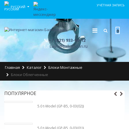
УЧЁТНАЯ ЗАПИСЬ
РУССКИЙ
0
+7 (921) 933-60-12
sales@balkankran.ru
Главная
Каталог
Блоки Монтажные
Блоки Облегченные
ПОПУЛЯРНОЕ
5.0 t-Model (GP-B5, 0-03(02))
5.0 t-Model (GP-B5, 0-03(01))