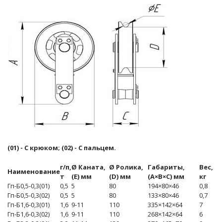
(01) - С крюком; (02) - С пальцем.
г/п,
Ø Каната,
Ø Ролика,
Габариты,
Вес,
Наименование
т
(E) мм
(D) мм
(A×B×C) мм
кг
Гп-Б0,5-0,3(01)
0,5
5
80
194×80×46
0,8
Гп-Б0,5-0,3(02)
0,5
5
80
133×80×46
0,7
Гп-Б1,6-0,3(01)
1,6
9-11
110
335×142×64
7
Гп-Б1,6-0,3(02)
1,6
9-11
110
268×142×64
6