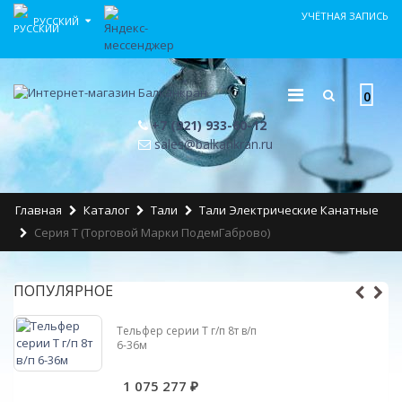
УЧЁТНАЯ ЗАПИСЬ
РУССКИЙ
0
+7 (921) 933-60-12
sales@balkankran.ru
Главная
Каталог
Тали
Тали Электрические Канатные
Серия Т (торговой Марки ПодемГаброво)
ПОПУЛЯРНОЕ
Тельфер серии Т г/п 8т в/п
6-36м
1 075 277 ₽