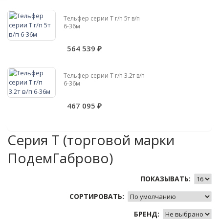
Тельфер серии Т г/п 5т в/п
6-36м
564 539 ₽
Тельфер серии Т г/п 3.2т в/п
6-36м
467 095 ₽
Серия Т (торговой марки
ПодемГаброво)
ПОКАЗЫВАТЬ:
СОРТИРОВАТЬ:
БРЕНД: