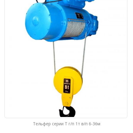
Тельфер серии Т г/п 1т в/п 6-36м