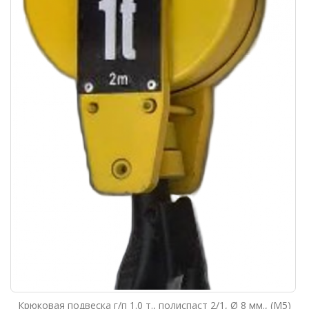
Крюковая подвеска г/п 1.0 т., полиспаст 2/1, Ø 8 мм., (М5)