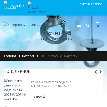
УЧЁТНАЯ ЗАПИСЬ
РУССКИЙ
0
+7 (921) 933-60-12
sales@balkankran.ru
Главная
Каталог
Крюковые Подвески
ПОПУЛЯРНОЕ
Решетка двигателя подъема
КГЕ 2008-6 / 2011-6 №430157
3 055 ₽