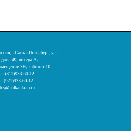
оссия
, г.
Санкт-Петербург
,
ул.
едова 49, литера А,
омещение 3Н, кабинет 10
ел. (812)933-60-12
ел.(921)933-60-12
ales@balkankran.ru