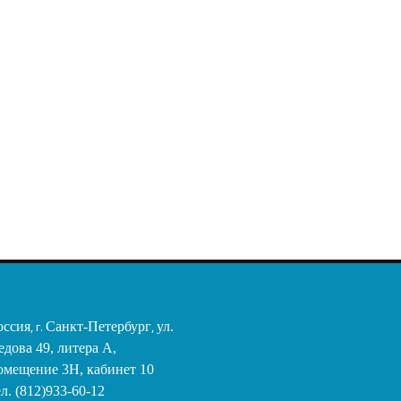
оссия
, г.
Санкт-Петербург
,
ул.
едова 49, литера А,
омещение 3Н, кабинет 10
ел. (812)933-60-12