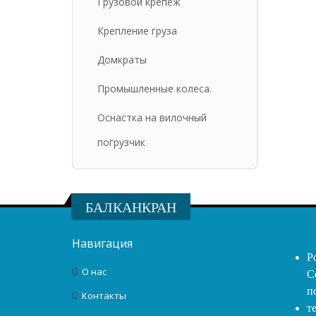
Грузовой крепеж
Крепление груза
Домкраты
Промышленные колеса.
Оснастка на вилочный
погрузчик
БАЛКАНКРАН
Навигация
Р
О нас
С
п
Контакты
т