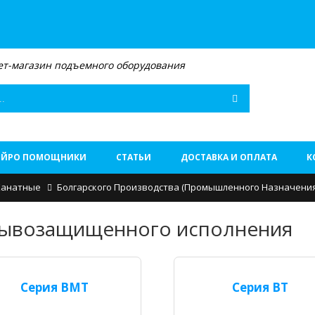
т-магазин подъемного оборудования
Поиск
ЕЙРО ПОМОЩНИКИ
СТАТЬИ
ДОСТАВКА И ОПЛАТА
К
Канатные
Болгарского Производства (промышленного Назначения
ывозащищенного исполнения
Серия BMT
Серия ВТ