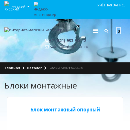
УЧЁТНАЯ ЗАПИСЬ
РУССКИЙ
0
+7 (921) 933-60-12
sales@balkankran.ru
Главная
Каталог
Блоки Монтажные
Блоки монтажные
Блок монтажный опорный