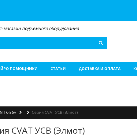
т-магазин подъемного оборудования
Поиск
ЕЙРО ПОМОЩНИКИ
СТАТЬИ
ДОСТАВКА И ОПЛАТА
К
В/п 6-36м
Серия CVAT УСВ (Элмот)
ия CVAT УСВ (Элмот)