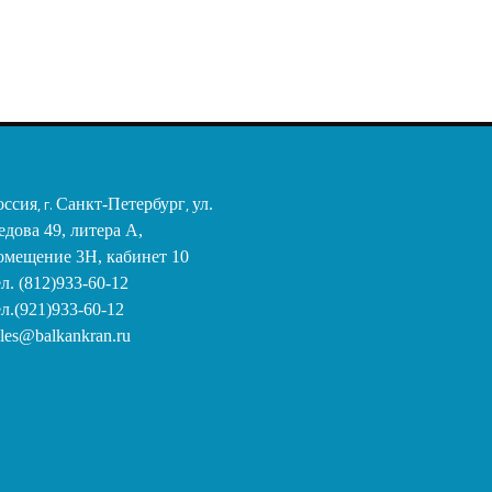
оссия
, г.
Санкт-Петербург
,
ул.
едова 49, литера А,
омещение 3Н, кабинет 10
ел. (812)933-60-12
ел.(921)933-60-12
ales@balkankran.ru