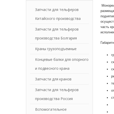
Монорел
Запчасти для тельферов
размеща
поднятия
Китайского производства
осущест
часть кр
Запчасти для тельферов
исполне
производства Болгария
Габарит
Краны грузоподъемные
г
Концевые балки для опорного
с
и подвесного крана
с
р
Запчасти для кранов
т
Запчасти для тельферов
о
с
производства Россия
Вспомогательное