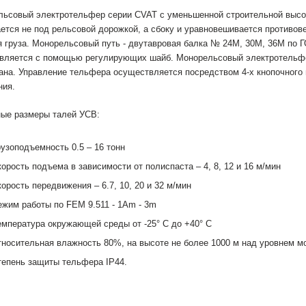
ьсовый электротельфер серии CVAT с уменьшенной строительной высот
ется не под рельсовой дорожкой, а сбоку и уравновешивается противов
 груза. Монорельсовый путь - двутавровая балка № 24М, 30М, 36М по Г
вляется с помощью регулирующих шайб. Монорельсовый электротельфе
ана. Управление тельфера осуществляется посредством 4-х кнопочного 
ния.
ные размеры талей УСВ:
рузоподъемность 0.5 – 16 тонн
корость подъема в зависимости от полиспаста – 4, 8, 12 и 16 м/мин
корость передвижения – 6.7, 10, 20 и 32 м/мин
ежим работы по FEM 9.511 - 1Am - 3m
емпература окружающей среды от -25° С до +40° С
тносительная влажность 80%, на высоте не более 1000 м над уровнем м
тепень защиты тельфера IP44.