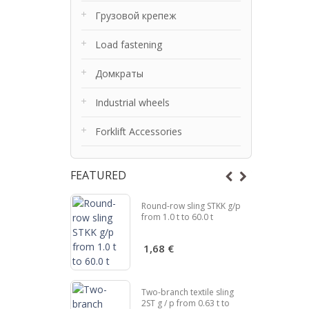
Грузовой крепеж
Load fastening
Домкраты
Industrial wheels
Forklift Accessories
FEATURED
loop STP and
Round-row sling STKK g/p
/p from 0.5 t
from 1.0 t to 60.0 t
1,68 €
Two-branch textile sling
2ST g / p from 0.63 t to