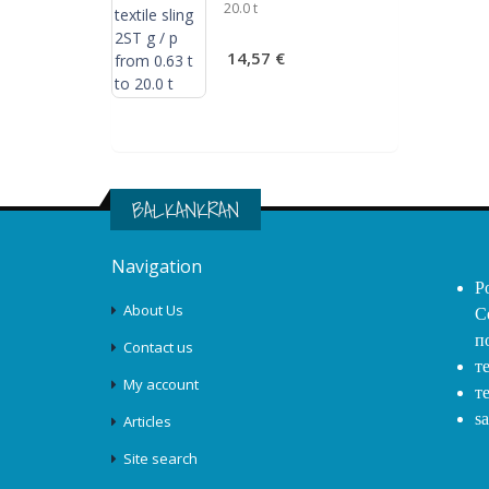
20.0 t
14,57 €
BALKANKRAN
Navigation
Р
About Us
С
п
Contact us
т
My account
т
s
Articles
Site search