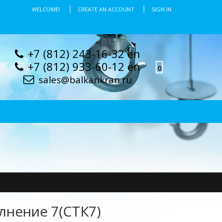
WELCOME!
CREATE AN ACCOUNT
SIGN IN
+7 (812) 243-16-32 en
+7 (812) 933-60-12 en
0
sales@balkankran.ru
лнение 7(СТК7)