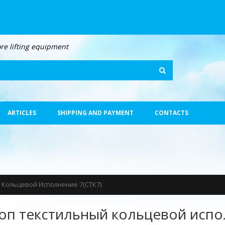
re lifting equipment
Search
ARTICLES
SHIPPING AND PAYMENT
CONTACTS
 Кольцевой Исполнение 7(СТК7)
оп текстильный кольцевой испо