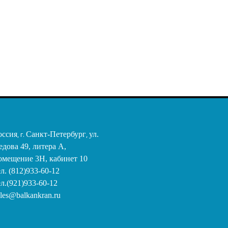
4ST g / p from 1.25 t to
40.0 t
32,15 €
оссия
, г.
Санкт-Петербург
,
ул.
едова 49, литера А,
омещение 3Н, кабинет 10
ел. (812)933-60-12
ел.(921)933-60-12
ales@balkankran.ru