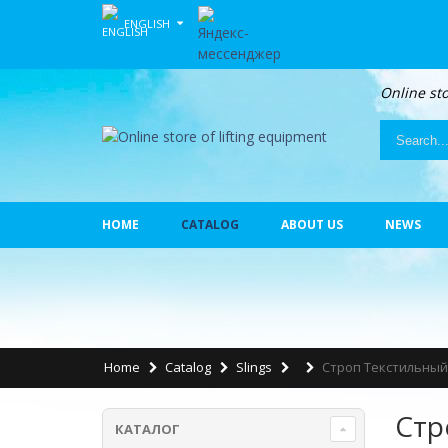
ENGLISH
Online sto
HOME
CATALOG
ABOUT US
NEWS
Home
Catalog
Slings
Строп Текстильный
Стр
КАТАЛОГ