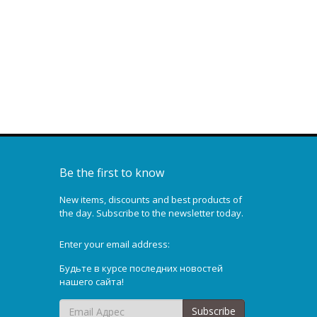
20.0 t
4ST g / p fr
40.0 t
14,57 €
32,15 €
Be the first to know
New items, discounts and best products of
the day. Subscribe to the newsletter today.
Enter your email address:
Будьте в курсе последних новостей
нашего сайта!
Subscribe