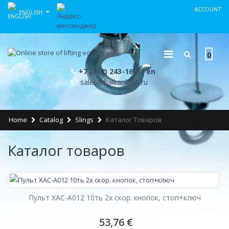
ACCOUNT
ENGLISH
0
+7 (812) 243-16-32 en
sales@balkankran.ru
Home
Catalog
Slings
Каталог Товаров
Каталог товаров
Пульт XAC-A012 10ть 2х скор. кнопок, стоп+ключ
53,76 €