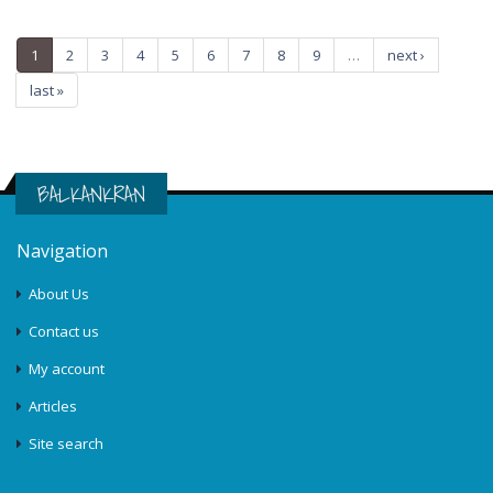
1
2
3
4
5
6
7
8
9
…
next ›
last »
BALKANKRAN
Navigation
About Us
Contact us
My account
Articles
Site search