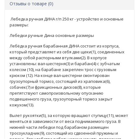
Отзывы о товаре (0)
Лебедка ручная ДИНА г/п 250 кг - устройство и основные
размеры:
Лебедки ручные Дина основные размеры
Лебёдка ручная барабанная ДИНА состоит из корпуса,
который представляет из себя две щеки(1), соединенных
между собой распорными втулками(2). В корпусе
установлены: вал-шестерня(3) и барабан(4) с зубчатым
колесом (10), на барабане закреплен трос с грузовым
крюком (12). На конце вал-шестерни смонтирован
грузоупорный тормоз, состоящий из храповика(6),
собачек(7) и фрикционных дисков(8), которые
препятствуют самопроизвольному опусканию
подвешенного груза, грузоупорный тормоз закрыт
кожухом(13).
Вылет рукоятки(5), за которую вращают ступицу(11), может
меняться в зависимости от веса поднимаемого груза. В
нижней части лебедки под барабаном размещен
тросоукладчик(9), состоящий из сдвоенной пружины и
ролика. Для удобства работы можно менять положение