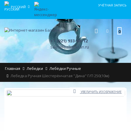
УЧЁТНАЯ ЗАПИСЬ
РУССКИЙ
0
+7 (921) 933-60-12
sales@balkankran.ru
Главная
Лебедки
Лебёдки Ручные
Лебедка Ручная Шестерёнчатая "Дина" Г/п 250(10м)
УВЕЛИЧИТЬ ИЗОБРАЖЕНИЕ