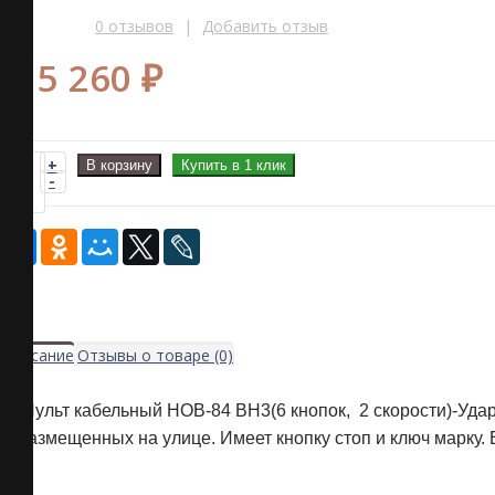
0
отзывов
|
Добавить отзыв
15 260 ₽
+
В корзину
Купить в 1 клик
-
Описание
Отзывы о товаре (0)
Пульт кабельный HOB-84 BH3(6 кнопок, 2 скорости)-
Удар
размещенных на улице. Имеет кнопку стоп и ключ марку.