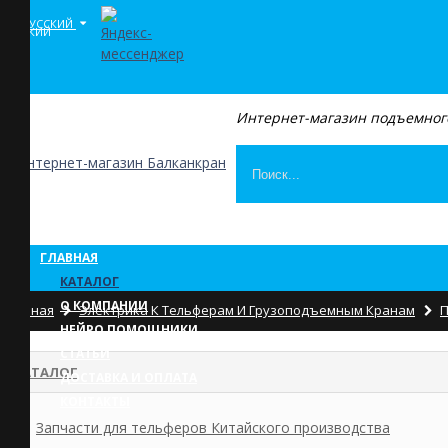
РУССКИЙ
Интернет-магазин подъемног
ГЛАВНАЯ
КАТАЛОГ
О КОМПАНИИ
Главная
Электрика К Тельферам И Грузоподъемным Кранам
П
НЕЙРО ПОМОЩНИКИ
СТАТЬИ
КАТАЛОГ
ДОСТАВКА И ОПЛАТА
КОНТАКТЫ
Запчасти для тельферов Китайского производства