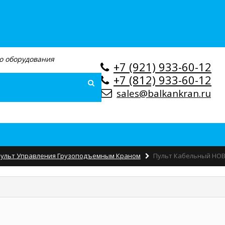
о оборудования
+7 (921) 933-60-12
Поиск
+7 (812) 933-60-12
sales@balkankran.ru
ульт Управления Грузоподъемным Краном
Пульт Кабельный HOB-