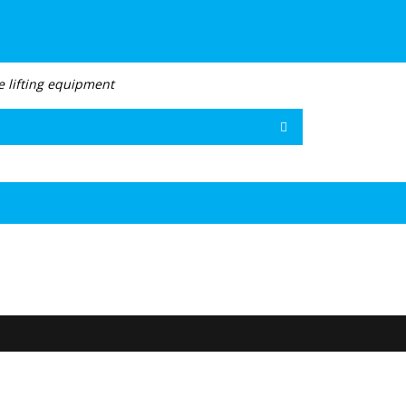
e lifting equipment
Іздестіру