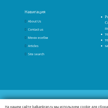
Навигация
Р
About Us
С
п
Contact us
т
Менін есебім
т
Articles
s
Site search
На нашем сайте balkankran.ru мы используем cookie для сбо