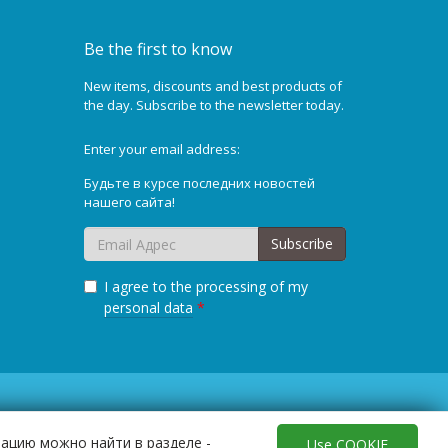
Be the first to know
New items, discounts and best products of
the day. Subscribe to the newsletter today.
Enter your email address:
Будьте в курсе последних новостей
нашего сайта!
Subscribe
I agree to the processing of my
personal data
*
мацию можно найти в разделе -
Use COOKIE
© Copyright 2010 –2025
.