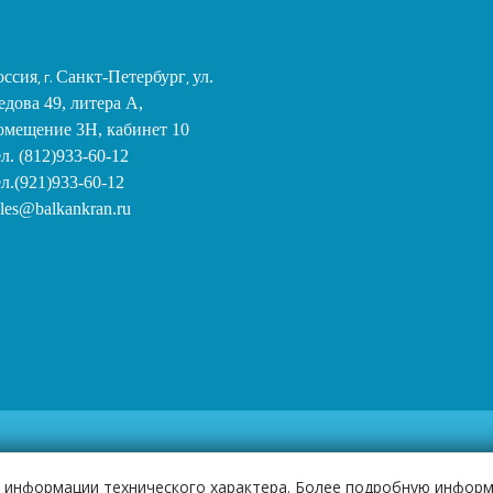
оссия
, г.
Санкт-Петербург
,
ул.
едова 49, литера А,
омещение 3Н, кабинет 10
ел. (812)933-60-12
ел.(921)933-60-12
ales@balkankran.ru
ра информации технического характера. Более подробную инфор