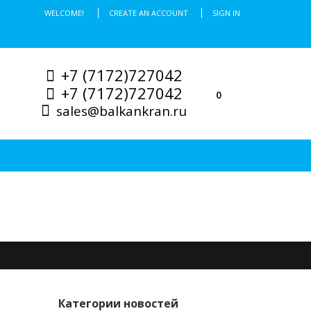
WELCOME!
CREATE AN ACCOUNT
SIGN IN
+7 (7172)727042
+7 (7172)727042
0
sales@balkankran.ru
Категории новостей